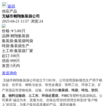
返回
供应产品
无锡市翱翔集装袋公司
2025-04-21 11:57 浏览:
24
价格:
￥5.00
/只
品牌:翱翔集装袋
集装袋:集装袋吨袋
吨袋:集装袋生产
土工布:集装袋厂家
起订:100只
供应:999只
发货:3天内
发送询价
无锡市翱翔集装袋公司创立于1982年。公司按照国标规范生产用于粮
油业、化学业、钢铁冶金业、有色金属业、医料工业、环保工业、矿
集装袋、吨袋、吨包、软托
产资源品等货物包装、运输、存储用的
盘、物料运输袋、土工布、环保处置袋、FIBC
等塑料包装袋制品。公
司秉承“诚信为本、质量为先、价格合理'的经营理念和坚持“客户唯
上”的宗旨，为客户提供高质量的产品、满意的服务。